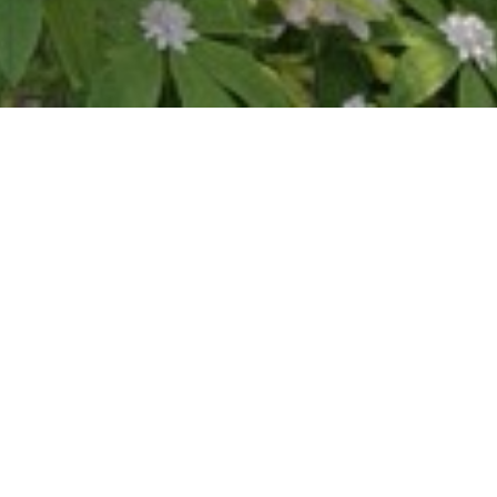
Podziel się:


